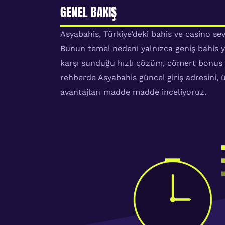
GENEL BAKIŞ
Asyabahis, Türkiye’deki bahis ve casino sev
Bunun temel nedeni yalnızca geniş bahis y
karşı sunduğu hızlı çözüm, cömert bonus 
rehberde Asyabahis güncel giriş adresini, 
avantajları madde madde inceliyoruz.