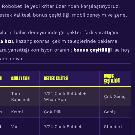
 Robobet ile yedi kriter üzerinden karşılaştırıyoruz:
destek kalitesi, bonus çeşitliliği, mobil deneyim ve genel
cıların bahis deneyiminde gerçekten fark yarattığını
a hızı
, kazanç sonrası çekim taleplerinde bekleme
lara yansıttığı komisyon oranını;
bonus çeşitliliği
ise hoş
fade ediyor.
BONUS
I
CANLI YAYIN
DESTEK KALITESI
ÇEŞITLILIĞI
 tablosu
Tam
7/24 Canlı Sohbet +
Çok Geniş
Kapsamlı
WhatsApp
n
Kısmi
Çok Dilli
Geniş
t
Var
7/24 Canlı Sohbet
Standart