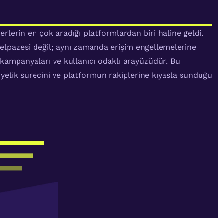
erlerin en çok aradığı platformlardan biri haline geldi.
elpazesi değil; aynı zamanda erişim engellemelerine
kampanyaları ve kullanıcı odaklı arayüzüdür. Bu
üyelik sürecini ve platformun rakiplerine kıyasla sunduğu