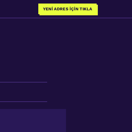
YENI ADRES IÇIN TIKLA